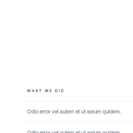
WHAT WE DID
Odio error vel autem et ut earum quidem.
Odio error vel autem et ut earum quidem.