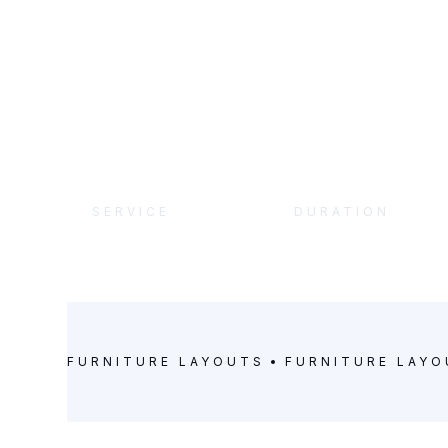
SERVICE
DURATION
Furniture Layouts
8 Months
FURNITURE LAYOUTS
FURNITURE LAY