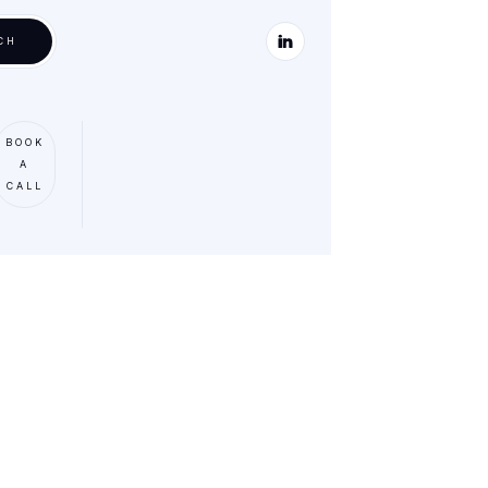
ABOUT US
CONTACT
Nike
BOOK
A
Mauris accumsan urna eu pharetra elementum.
CALL
Suspendisse potenti. Vestibulum ut quam luctus,
pharetra dui sed, rutrum felis. Vestibulum tellus
ipsum, rhoncus sed suscipit a, eleifend in.