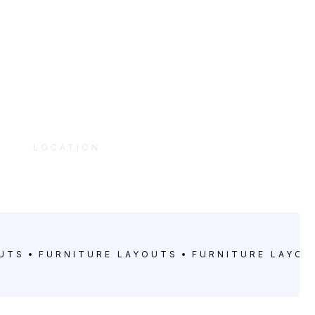
LOCATION
Los Angeles, California
OUTS
FURNITURE LAYOUTS
FURNITURE LAYOU